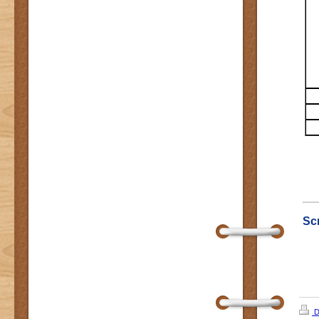
Scr
D