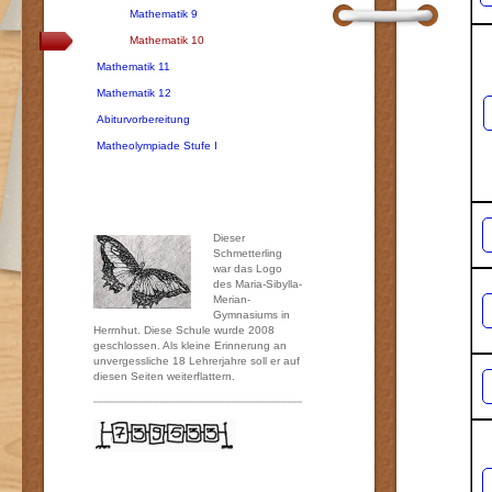
Mathematik 9
Mathematik 10
Mathematik 11
Mathematik 12
Abiturvorbereitung
Matheolympiade Stufe I
Dieser
Schmetterling
war das Logo
des Maria-Sibylla-
Merian-
Gymnasiums in
Herrnhut. Diese Schule wurde 2008
geschlossen. Als kleine Erinnerung an
unvergessliche 18 Lehrerjahre soll er auf
diesen Seiten weiterflattern.