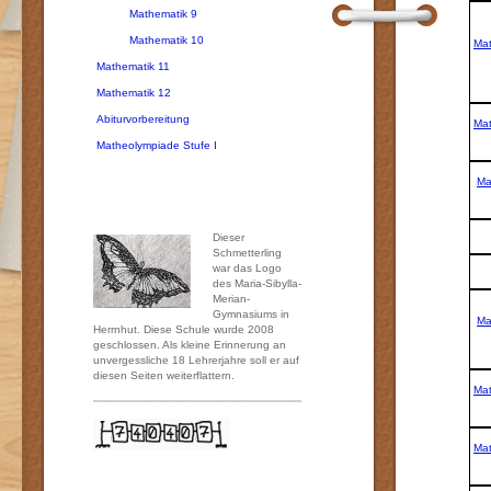
Mathematik 9
Mathematik 10
Mat
Mathematik 11
Mathematik 12
Abiturvorbereitung
Mat
Matheolympiade Stufe I
Ma
Dieser
Schmetterling
war das Logo
des Maria-Sibylla-
Merian-
Gymnasiums in
Ma
Herrnhut. Diese Schule wurde 2008
geschlossen. Als kleine Erinnerung an
unvergessliche 18 Lehrerjahre soll er auf
diesen Seiten weiterflattern.
Mat
Mat