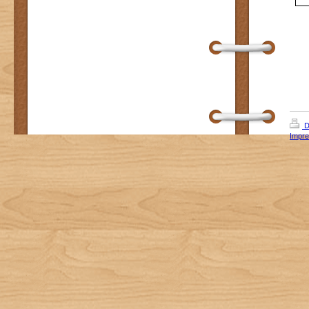
D
Impr