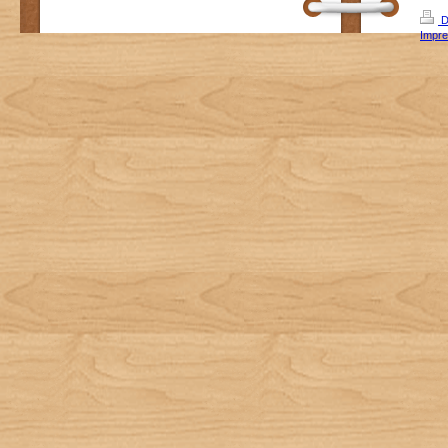
D
Impr