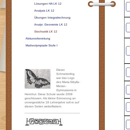
Lösungen HA LK 12
Analysis LK 12
Übungen Integralrechnung
Analyt. Geometrie LK 12
Stochastik LK 12
Abiturvorbereitung
Matheolympiade Stufe I
Dieser
Schmetterling
war das Logo
des Maria-Sibylla-
Merian-
Gymnasiums in
Herrnhut. Diese Schule wurde 2008
geschlossen. Als kleine Erinnerung an
unvergessliche 18 Lehrerjahre soll er auf
diesen Seiten weiterflattern.