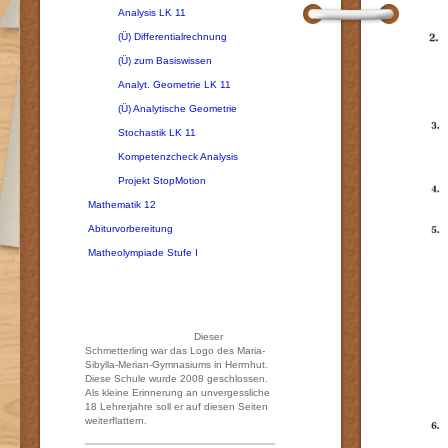
Analysis LK 11
(Ü) Differentialrechnung
(Ü) zum Basiswissen
Analyt. Geometrie LK 11
(Ü) Analytische Geometrie
Stochastik LK 11
Kompetenzcheck Analysis
Projekt StopMotion
Mathematik 12
Abiturvorbereitung
Matheolympiade Stufe I
Dieser
Schmetterling war das Logo des Maria-
Sibylla-Merian-Gymnasiums in Herrnhut.
Diese Schule wurde 2008 geschlossen.
Als kleine Erinnerung an unvergessliche
18 Lehrerjahre soll er auf diesen Seiten
weiterflattern.