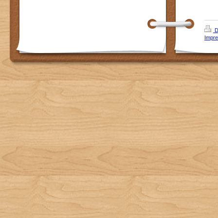
D
Impr