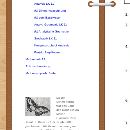
Analysis LK 11
(Ü) Differentialrechnung
(Ü) zum Basiswissen
Analyt. Geometrie LK 11
(Ü) Analytische Geometrie
Stochastik LK 11
Kompetenzcheck Analysis
Projekt StopMotion
Mathematik 12
Abiturvorbereitung
Matheolympiade Stufe I
Dieser
Schmetterling
war das Logo
des Maria-Sibylla-
Merian-
Gymnasiums in
Herrnhut. Diese Schule wurde 2008
geschlossen. Als kleine Erinnerung an