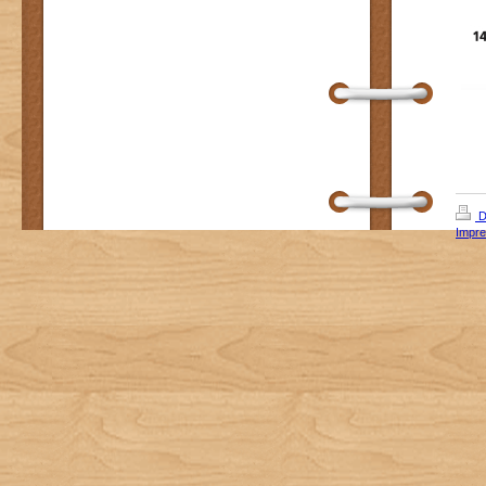
D
Impr